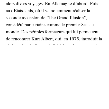
alors divers voyages. En Allemagne d’abord. Puis
aux Etats-Unis, où il va notamment réaliser la
seconde ascension de "The Grand Illusion",
considéré par certains comme le premier 8a+ au
monde. Des périples formateurs qui lui permettent
de rencontrer Kurt Albert, qui, en 1975, introduit la
philosophie du "rotpunkt" (réaliser des voies après
travail). Wolfgang et Kurt recevront d’ailleurs le
"Silberne Lorbeerblat", la plus haute distinction
décernée par l'État pour l'excellence du sport
allemand.
À une époque où prime le à-vue (aller dans une voie
une seule fois, sans la connaître) et la compétition,
Wolfgang n’est absolument pas motivé par le désir