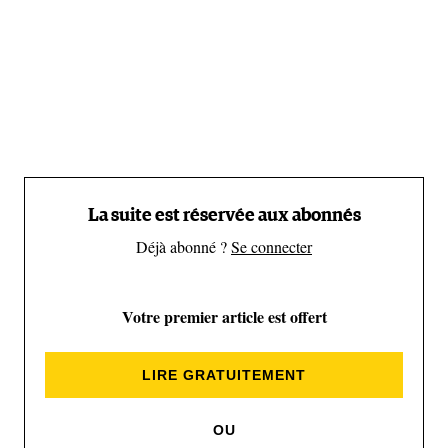
La suite est réservée aux abonnés
Déjà abonné ?
Se connecter
Votre premier article est offert
Que représente cette ligne pour toi ?
LIRE GRATUITEMENT
Aurélien
: Quand elle a été réalisée, il y a onze ans,
OU