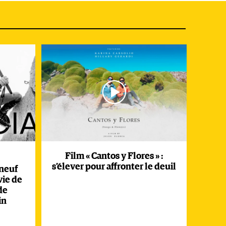
Film « Cantos y Flores » :
s’élever pour affronter le deuil
 neuf
vie de
de
in