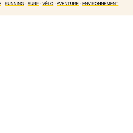
E
∙
RUNNING
∙
SURF
∙
VÉLO
∙
AVENTURE
∙
ENVIRONNEMENT