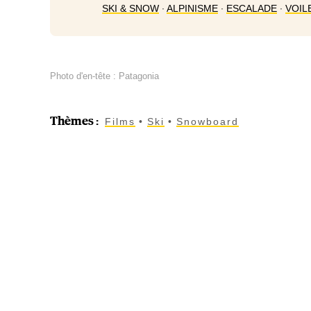
SKI & SNOW
∙
ALPINISME
∙
ESCALADE
∙
VOIL
Photo d'en-tête : Patagonia
Thèmes
:
Films
Ski
Snowboard