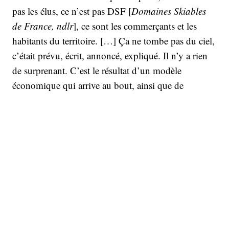
pas les élus, ce n’est pas DSF [
Domaines Skiables
de France, ndlr
], ce sont les commerçants et les
habitants du territoire. […] Ça ne tombe pas du ciel,
c’était prévu, écrit, annoncé, expliqué. Il n’y a rien
de surprenant. C’est le résultat d’un modèle
économique qui arrive au bout, ainsi que de
l’absence de projet de territoire de la part des élus
communaux, départementaux, régionaux ».
Désormais, de plus en plus de stations sont donc
amenées à s’interroger sur leur transition. Certaines
décident même de se passer de l’expertise de sociétés
privées, comme la Compagnies des Alpes. C’est le
cas de Tignes (Savoie), une station qui fait pourtant