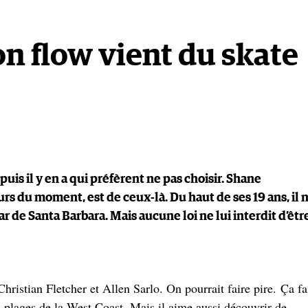
on flow vient du skate
 puis il y en a qui préfèrent ne pas choisir. Shane
rs du moment, est de ceux-là. Du haut de ses 19 ans, il 
r de Santa Barbara. Mais aucune loi ne lui interdit d’êtr
 Christian Fletcher et Allen Sarlo. On pourrait faire pire. Ça fa
s plages de la West Coast. Mais il aime aussi découvrir de