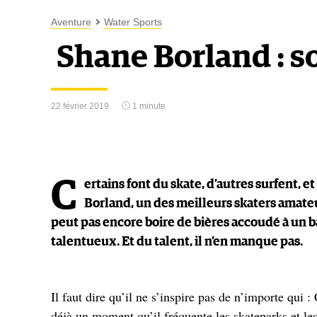
Aventure
Water Sports
Shane Borland : s
22 février 2019
1 minute
C
ertains font du skate, d’autres surfent, et
Borland, un des meilleurs skaters amateu
peut pas encore boire de bières accoudé à un ba
talentueux. Et du talent, il n’en manque pas.
Il faut dire qu’il ne s’inspire pas de n’importe qui :
déjà un moment qu’il fréquente les skateparks et le