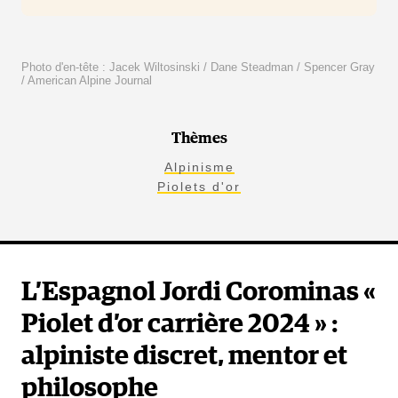
Photo d'en-tête : Jacek Wiltosinski / Dane Steadman / Spencer Gray
/ American Alpine Journal
Thèmes
Alpinisme
Piolets d'or
L’Espagnol Jordi Corominas «
Piolet d’or carrière 2024 » :
alpiniste discret, mentor et
philosophe