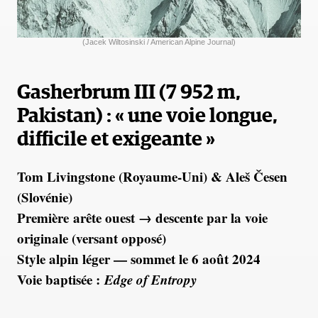
(Jacek Wiltosinski / American Alpine Journal)
Gasherbrum III (7 952 m,
Pakistan) : « une voie longue,
difficile et exigeante »
Tom Livingstone (Royaume-Uni) & Aleš Česen
(Slovénie)
Première arête ouest → descente par la voie
originale (versant opposé)
Style alpin léger — sommet le 6 août 2024
Voie baptisée :
Edge of Entropy