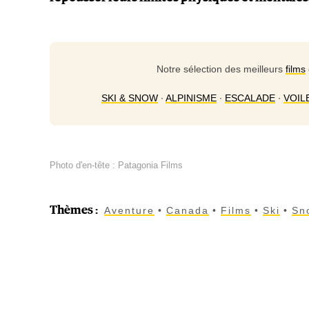
Notre sélection des meilleurs
films
SKI & SNOW
∙
ALPINISME
∙
ESCALADE
∙
VOIL
Photo d'en-tête : Patagonia Films
Thèmes
:
Aventure
Canada
Films
Ski
Sn