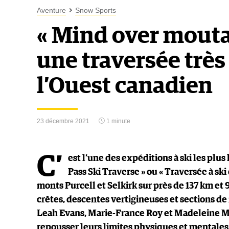
Aventure
Snow Sports
« Mind over moutai
une traversée très
l’Ouest canadien
23 décembre 2021
1 minute
C’
est l’une des expéditions à ski les pl
Pass Ski Traverse » ou « Traversée à s
monts Purcell et Selkirk sur près de 137 km et 
crêtes, descentes vertigineuses et sections de 
Leah Evans, Marie-France Roy et Madeleine Mar
repousser leurs limites physiques et mentales