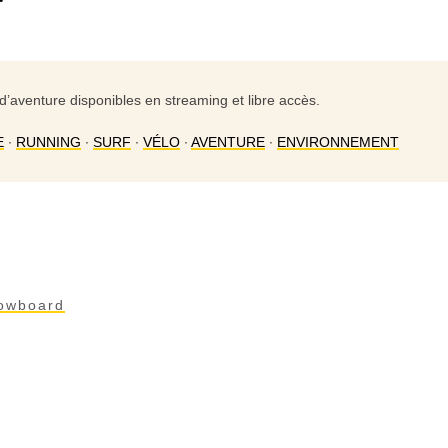
d’aventure disponibles en streaming et libre accès.
E
∙
RUNNING
∙
SURF
∙
VÉLO
∙
AVENTURE
∙
ENVIRONNEMENT
owboard