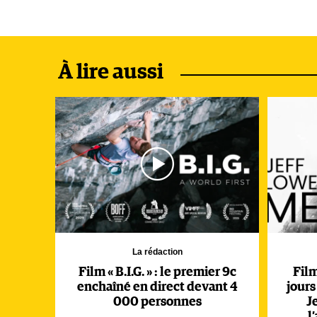
À lire aussi
La rédaction
Film « B.I.G. » : le premier 9c
Film
enchaîné en direct devant 4
jours
000 personnes
J