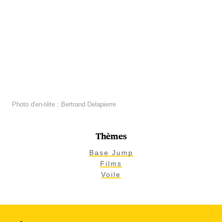
Photo d'en-tête : Bertrand Delapierre
Thèmes
Base Jump
Films
Voile