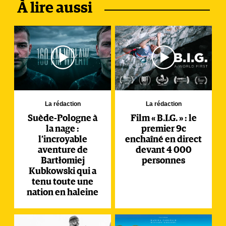
À lire aussi
La rédaction
La rédaction
Suède-Pologne à
Film « B.I.G. » : le
la nage :
premier 9c
l’incroyable
enchaîné en direct
aventure de
devant 4 000
Bartłomiej
personnes
Kubkowski qui a
tenu toute une
nation en haleine