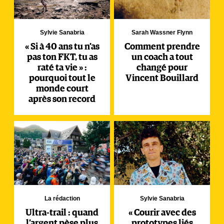
Sylvie Sanabria
Sarah Wassner Flynn
« Si à 40 ans tu n’as
Comment prendre
pas ton FKT, tu as
un coach a tout
raté ta vie » :
changé pour
pourquoi tout le
Vincent Bouillard
monde court
après son record
La rédaction
Sylvie Sanabria
Ultra-trail : quand
« Courir avec des
l’argent pèse plus
prototypes liés