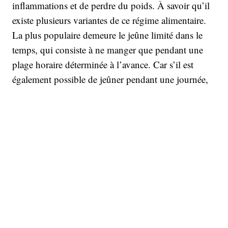
inflammations et de perdre du poids. À savoir qu’il
existe plusieurs variantes de ce régime alimentaire.
La plus populaire demeure le jeûne limité dans le
temps, qui consiste à ne manger que pendant une
plage horaire déterminée à l’avance. Car s’il est
également possible de jeûner pendant une journée,
voire des semaines entières, ces pratiques sont
difficilement applicables pour les sportifs, habitués à
s’entraîner plusieurs fois par semaine.
De nombreux recherches confirment les bienfaits du
jeûne intermittent. Par ailleurs, une
étude
publiée en
août 2018 suggère qu'une alimentation limitée dans
le temps entraîne une diminution de la masse
graisseuse tout en abaissant la tension artérielle chez