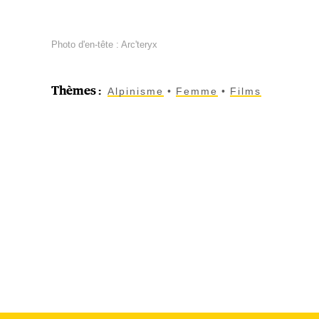
Photo d'en-tête : Arc'teryx
Thèmes
:
Alpinisme
Femme
Films