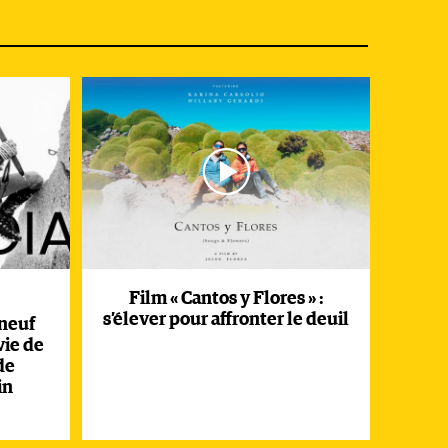
Film « Cantos y Flores » :
s’élever pour affronter le deuil
 neuf
vie de
de
in