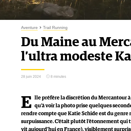
Aventure
Trail Running
Du Maine au Merca
l’ultra modeste Ka
28 juin 2024
8 minutes
E
lle préfère la discrétion du Mercantour à 
qu’à voir la photo prise quelques second
rendre compte que Katie Schide est du genre 
surpuissance. C’était plutôt l’étonnement qui t
vit aujourd’hui en France), visiblement surpris