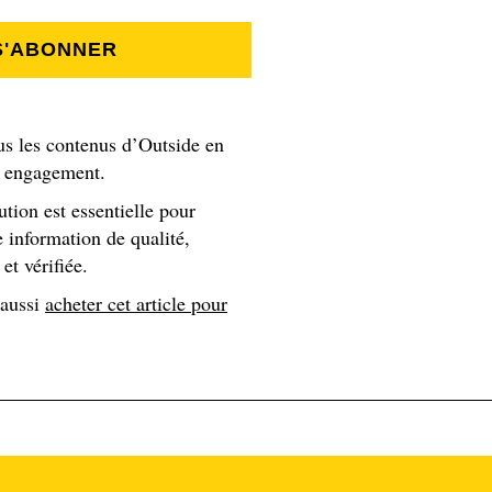
te de hockey sur gazon, elle a marqué le but ayant conduit à la
Et très vite, ce mélange de sport, d’épanouissement personnel
S'ABONNER
 amour du trail. Le traileur américain Jeff Colt y a assisté. T
de la géologie.
us les contenus d’Outside en
s engagement.
’un été, gardiens de refuge dans les White Mountain. Sur place
 80 kilomètres. Un véritable exploit technique, le lieu, parsemé
ution est essentielle pour
dur », se souvient Jeff Colt, fasciné par l’énergie débordante d
 information de qualité,
et vérifiée.
, à s’aligner sur des courses. Et sa première participation à un
l'Utah, fut un succès. D’innombrables victoires ont suivi. « 
 aussi
acheter cet article pour
 mère. « Je n'arrivais pas à y croire ».