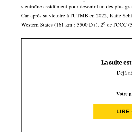
s’entraîne assidûment pour devenir l'un des plus gr
Car après sa victoire à l'UTMB en 2022, Katie Schi
e
Western States (161 km ; 5500 D+), 2
de l'OCC (55
Diagonale des Fous (170 km ; 10 000 D+). Reste à v
Une enfance passée en mont
La suite es
Les sentiers techniques ont toujours fait partie de l
Déjà a
passé, avec ses parents et sa sœur Annie, ses vaca
montagnes des États-Unis qui recouvrent près d'un
Votre pr
alors qu’elle était encore lycéenne, les 430 kilomèt
Green Mountains, du Massachusetts jusqu'au Canada
sa mère, Pat Hart.
LIRE