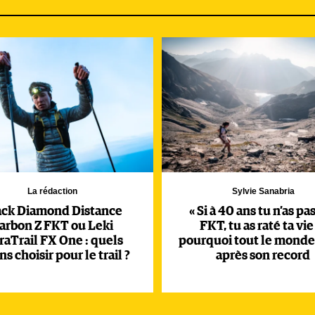
l avec Germain m'a aidé dans ma
ascension fulgurante est due à plusieurs facteurs principaux. S
tant drôle, intelligent que rigoureux. Tous deux se sont
La rédaction
Sylvie Sanabria
caine se soit installée à Zurich, en Suisse, pour préparer un
ack Diamond Distance
« Si à 40 ans tu n’as pa
ison du village typique à Saint-Dalmage trois ans après. « N
arbon Z FKT ou Leki
FKT, tu as raté ta vie 
e Nice », explique le traileur originaire de la région. « J'ai
raTrail FX One : quels
pourquoi tout le monde
calme et les sentiers souvent déserts […] J’ai couru 250 kilomè
s choisir pour le trail ?
après son record
des bouquetins, des cerfs, des renards… et pas de segments