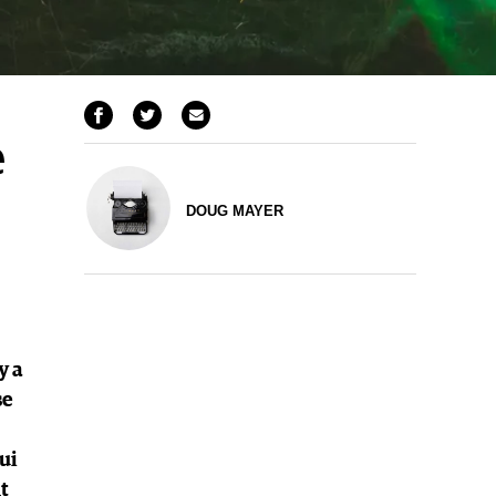
e
DOUG MAYER
y a
se
ui
t