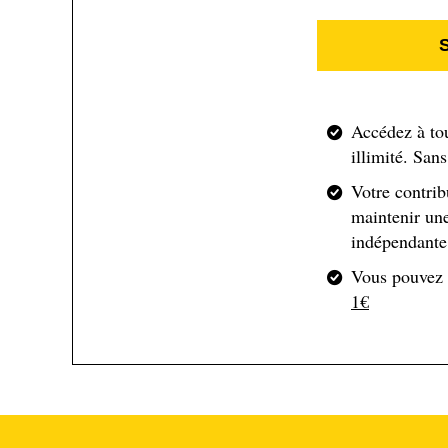
À l’école, la future traileuse excelle. Joueuse vedet
victoire de son équipe lors du championnat d’État. 
de passion pour les montagnes s'est transformé en un
deux partagent d’ailleurs une voie similaire : celle 
Accédez à to
illimité. San
Des études les ayant conduits à devenir, le temps d
ils rallieront les huit refuges de la zone en près de
Votre contrib
rochers, étant particulièrement accidenté. « C'était 
maintenir une
indépendante 
traileuse qui commençait, en parallèle de ses études
compétition, les 45 kilomètres du Logan Peak, dans 
Vous pouvez
était tellement en avance sur les autres », raconte sa
1€