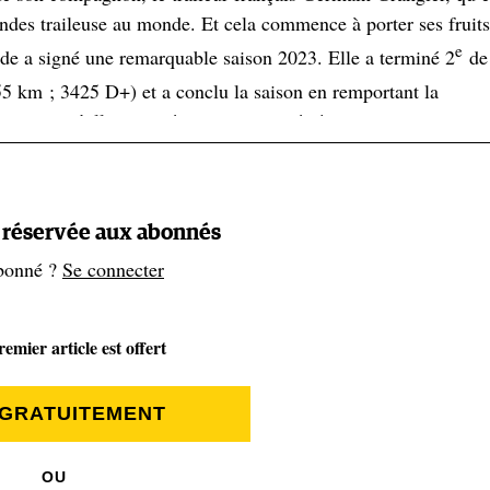
andes traileuse au monde. Et cela commence à porter ses fruits
e
de a signé une remarquable saison 2023. Elle a terminé 2
de 
 km ; 3425 D+) et a conclu la saison en remportant la
oir ce qu’elle nous réserve cette année !
agne
t réservée aux abonnés
'univers de Katie. Ayant grandi à Gardiner, dans le Maine, elle
bonné ?
Se connecter
nces à randonner dans les White Mountains, une chaîne de
 quart de l'État du New Hampshire. Elle a notamment parcouru
emier article est offert
res de la Long Trail du Vermont, un parcours qui traverse les
. « Ces périples lui ont donné l'amour des montagnes », rac
 GRATUITEMENT
OU