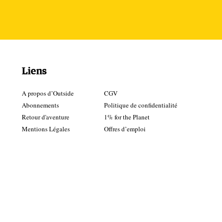
de
s en
Liens
A propos d’Outside
CGV
ir.
Abonnements
Politique de confidentialité
Retour d'aventure
1% for the Planet
Mentions Légales
Offres d’emploi
e