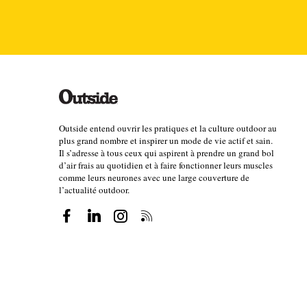
« Partager la passion du trail avec Germain m'a aidé
mon ressenti. C'est précieux. […] J’ai eu un coup d
e
forme. Ma 8
place à l’UTMB cette année-là, c'est un
être ». Germain lui a été d’un véritable soutien mo
Outside entend ouvrir les pratiques et la culture outdoor au
« On se soutient. Ça nous donne mutuellement confi
plus grand nombre et inspirer un mode de vie actif et sain.
Il s’adresse à tous ceux qui aspirent à prendre un grand bol
Si par exemple l'un d'entre nous est blessé et qu'une
d’air frais au quotidien et à faire fonctionner leurs muscles
comme leurs neurones avec une large couverture de
l’actualité outdoor.
Le couple a également fait le choix de ne pas s’ent
certain temps, mais ce ne s’est pas avéré pas très 
petit-déjeuner ensemble, puis nous partons nous ent
maison, c'est bien aussi de passer quelques heures s