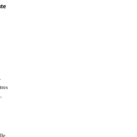
ute
-
tres
,
lle