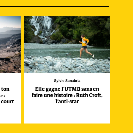
on
Sylvie Sanabria
s ton
Elle gagne l’UTMB sans en
ous
» :
faire une histoire : Ruth Croft,
 court
l’anti-star
tres