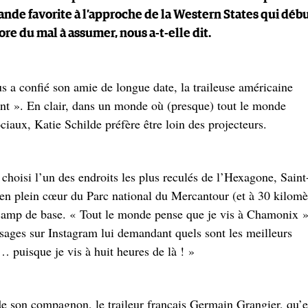
rande favorite à l’approche de la Western States qui déb
ore du mal à assumer, nous a-t-elle dit.
s a confié son amie de longue date, la traileuse américaine
ant ». En clair, dans un monde où (presque) tout le monde
ociaux, Katie Schilde préfère être loin des projecteurs.
t choisi l’un des endroits les plus reculés de l’Hexagone, Saint
 en plein cœur du Parc national du Mercantour (et à 30 kilomè
 camp de base. « Tout le monde pense que je vis à Chamonix »
sages sur Instagram lui demandant quels sont les meilleurs
… puisque je vis à huit heures de là ! »
de son compagnon, le traileur français Germain Grangier, qu’e