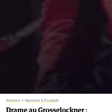
Aventure
Alpinisme & Escalade
Drame au Grossglockner :