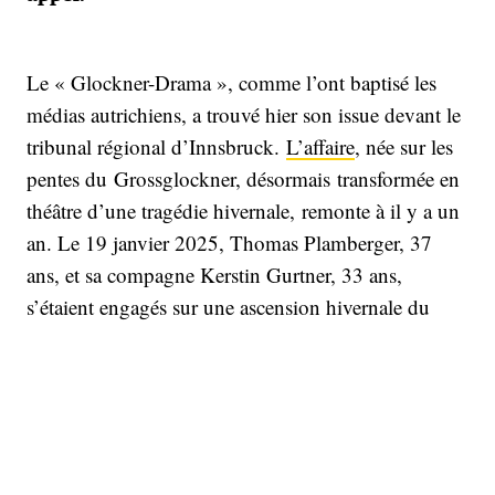
Le « Glockner-Drama », comme l’ont baptisé les
médias autrichiens, a trouvé hier son issue devant le
tribunal régional d’Innsbruck.
L’affaire
, née sur les
pentes du Grossglockner, désormais transformée en
théâtre d’une tragédie hivernale, remonte à il y a un
an. Le 19 janvier 2025, Thomas Plamberger, 37
ans, et sa compagne Kerstin Gurtner, 33 ans,
s’étaient engagés sur une ascension hivernale du
point culminant des Alpes autrichiennes. Les
conditions étaient rudes : rafales proches de 74
km/h, –8 °C au thermomètre, un froid
ressenti estimé à –20 °C sur l’arête sommitale.
L’accusation a dressé le tableau d’une course