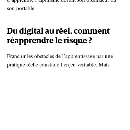
son portable.
Du digital au réel, comment
réapprendre le risque ?
Franchir les obstacles de l’apprentissage par une
pratique réelle constitue l’enjeu véritable. Mais
exposer des mineurs ou de jeunes adultes à des
risques pour simplement leur apprendre la
montagne (ou la vie réelle) se heurte à de nombreux
freins, à commencer par les obstacles juridiques
autour de la responsabilité, les coûts élevés de ces
activités et le besoin d’encadrement. Quelques
initiatives subsistent pour accueillir des publics