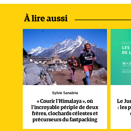
À lire aussi
En 1953, Giono est sollicité par le magazine améric
rubrique « Le personnage le plus extraordinaire que 
berger dévoué à la plantation d’arbres dans le nord
Sylvie Sanabria
Acheter le livre →
« Courir l’Himalaya », où
Le Jur
l’incroyable périple de deux
: les
frères, clochards célestes et
précurseurs du fastpacking