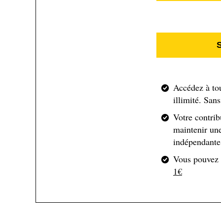
L’homme qui plantait des arb
Jean Giono. Gallimard, 40 pages, 8,90€
Accédez à to
illimité. San
Votre contrib
maintenir une
indépendante 
Vous pouvez
1€