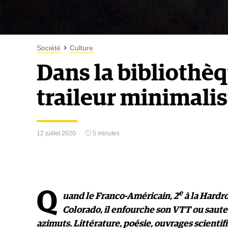
Société
Culture
Dans la bibliothèq
traileur minimalis
12 juillet 2020
5 minutes
Q
e
uand le Franco-Américain, 2
à la Hardr
Colorado, il enfourche son VTT ou saute d
azimuts. Littérature, poésie, ouvrages scientifi