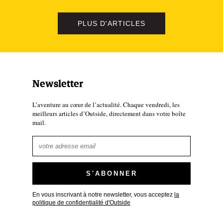
berté
PLUS D'ARTICLES
Newsletter
L’aventure au cœur de l’actualité. Chaque vendredi, les
meilleurs articles d’Outside, directement dans votre boîte
mail.
omme l’un des plus grands alpinistes de tous les temps. Il est
e polonais en Himalaya. L’auteure de cette biographie raconte
scipline au sein d’une communauté d’alpinistes en rébellion
En vous inscrivant à notre newsletter, vous acceptez
la
me objectif de conquérir l’Himalaya.
politique de confidentialité d'Outside