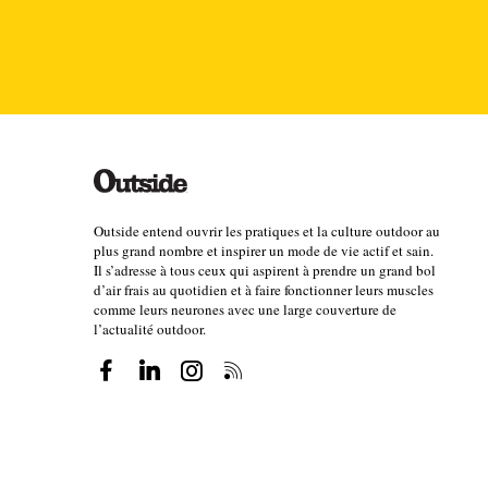
Voytek Kurtyka : l'art de la li
Bernadette McDonald. Paulsen, 345 pages, 56€
Outside entend ouvrir les pratiques et la culture outdoor au
plus grand nombre et inspirer un mode de vie actif et sain.
Il s’adresse à tous ceux qui aspirent à prendre un grand bol
d’air frais au quotidien et à faire fonctionner leurs muscles
comme leurs neurones avec une large couverture de
l’actualité outdoor.
Ce livre retrace la vie de Voytek Kurtyka, reconnu c
notamment l’une des figures majeures de l’alpinism
vie de ce grimpeur « surdoué », qui découvre la di
contre le régime communiste, avant de se fixer com