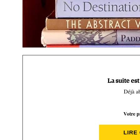
La suite es
Déjà a
Votre pr
La sélection de Joe Grant ( Joe Grant)
LIRE