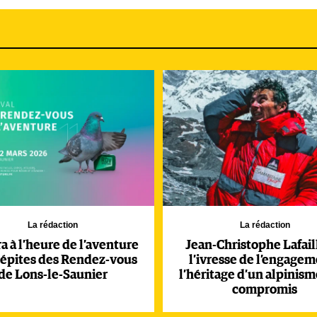
ain The Reader’s Digest, pour écrire une nouvelle dans leur
j’aie jamais rencontré ». Giono raconte alors l’histoire d’un
 des Basses-Alpes en 1913.
La rédaction
La rédaction
a à l’heure de l’aventure
Jean-Christophe Lafail
 pépites des Rendez-vous
l’ivresse de l’engagem
de Lons-le-Saunier
l’héritage d’un alpinism
compromis