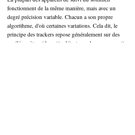
fonctionnent de la même manière, mais avec un
degré précision variable. Chacun a son propre
algorithme, d'où certaines variations. Cela dit, le
principe des trackers repose généralement sur des
accéléromètres (de petits détecteurs de mouvement)
et des photopléthysmographes ou PPG.
La PPG est une technique optique qui utilise une
faible lumière pour éclairer les vaisseaux sanguins et
renvoyer à la montre des informations telles que la
fréquence cardiaque, les changements de volume
sanguin et les phases de sommeil. De leur côté, les
accéléromètres mesurent l'intensité des mouvements
pendant le cycle de sommeil, ce qui est