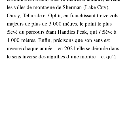
les villes de montagne de Sherman (Lake City),
Ouray, Telluride et Ophir, en franchissant treize cols
majeurs de plus de 3 000 mètres, le point le plus
élevé du parcours étant Handies Peak, qui s’élève à
4 000 mètres. Enfin, précisons que son sens est
inversé chaque année – en 2021 elle se déroule dans
le sens inverse des aiguilles d’une montre – et qu’à
l’arrivée, la coutume veut que les coureurs
embrassent l’emblématique Hardrock (une tête de
bélier peinte sur un gros bloc de débris miniers en
pierre). Le temps limite est de 48 heures. Les record
sont détenus actuellement par Kilian Jornet (22:41,
en 2014 ) et par Diana Finkel (27:18, en 2009). Le
temps moyen est de 40:23:42. Poètes, les
organisateurs précisent que les coureurs qui