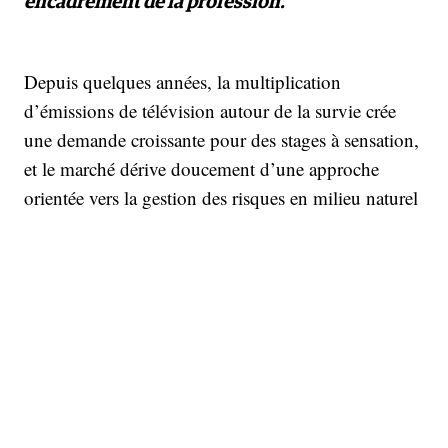
encadrement de la profession.
Depuis quelques années, la multiplication
d’émissions de télévision autour de la survie crée
une demande croissante pour des stages à sensation,
et le marché dérive doucement d’une approche
orientée vers la gestion des risques en milieu naturel
pour offrir — chez certains — des stages qui
proposent de vivre une expérience un peu extrême,
dans des biotopes exotiques ou dans un cadre
pseudo-militaire.
Or, bien au-delà de l’envie de sensations fortes, la
nature reste un milieu complexe, changeant, souvent