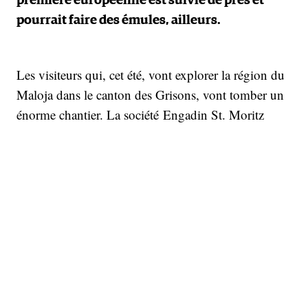
première européenne est suivie de près et
pourrait faire des émules, ailleurs.
Les visiteurs qui, cet été, vont explorer la région du
Maloja dans le canton des Grisons, vont tomber un
énorme chantier. La société Engadin St. Moritz
Mountains AG, exploitant le téléphérique reliant
Saint-Moritz au sommet du Piz Nair, fait
actuellement forer seize thermosiphons d’environ 15
m chacun sous la plate-forme sommitale, reliés à un
dispositif de monitoring. L’investissement frôle les
1,8–1,9 million de francs suisses (1,9 M€), mais il
devrait assurer la stabilité du site pendant plusieurs
décennies. Trente ans, avancent ses instigateurs.
L’idée ici est de maintenir le pergélisol gelé sous