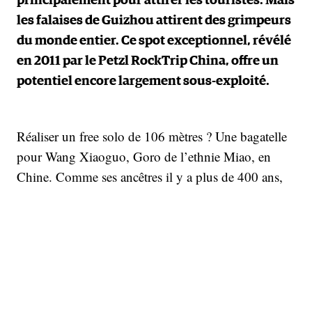
principalement pour attirer les touristes. Mais
les falaises de Guizhou attirent des grimpeurs
du monde entier. Ce spot exceptionnel, révélé
en 2011 par le Petzl RockTrip China, offre un
potentiel encore largement sous-exploité.
Réaliser un free solo de 106 mètres ? Une bagatelle
pour Wang Xiaoguo, Goro de l’ethnie Miao, en
Chine. Comme ses ancêtres il y a plus de 400 ans,
Wang grimpe des parois
en solo et sans équipement
dans une grotte karstique du comté de Ziyun, dans
le sud-ouest de l’Empire du Milieu. Les pieds nus, il
parcourt régulièrement la roche calcaire des falaises
de Guizhou à plusieurs dizaines de mètres au-dessus
de la rivière Getu. Wang Xiaoguo perpétue une