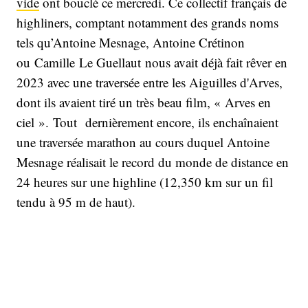
vide
ont bouclé ce mercredi. Ce collectif français de
highliners, comptant notamment des grands noms
tels qu’Antoine Mesnage, Antoine Crétinon
ou Camille Le Guellaut nous avait déjà fait rêver en
2023 avec une traversée entre les Aiguilles d'Arves,
dont ils avaient tiré un très beau film, « Arves en
ciel ». Tout dernièrement encore, ils enchaînaient
une traversée marathon au cours duquel Antoine
Mesnage réalisait le record du monde de distance en
24 heures sur une highline (12,350 km sur un fil
tendu à 95 m de haut).
Le collectif vient de monter cran un peu plus haut :
à 4 000 mètres, au cœur du plus majestueux massif
alpin : le Mont-blanc. Entre la dent du géant (4 013