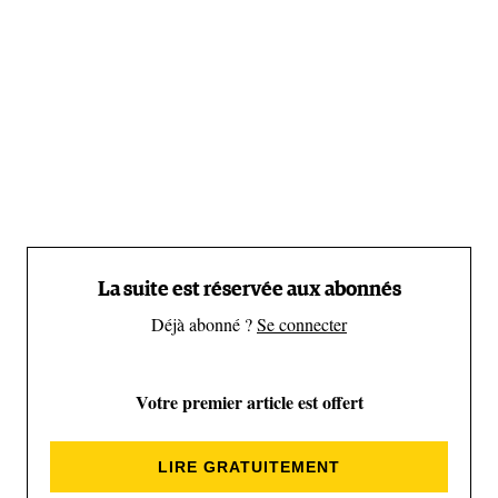
m) et le mont Mallet (3 989 m). Calme, vent, soleil
et montagnes à perte de vue ; là, on domine tout.
Les premières images que nous avons reçues sont
d'une beauté saisissante. Le film qui en sera tiré, sur
la base des images d'Antoine Mesnage et de
Bertrand Delapierre devrait être plus fort encore.
La suite est réservée aux abonnés
Déjà abonné ?
Se connecter
Votre premier article est offert
LIRE GRATUITEMENT