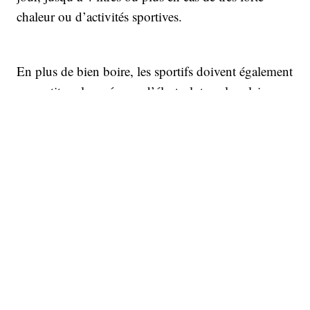
chaleur ou d’activités sportives.
En plus de bien boire, les sportifs doivent également
reconstituer leur réserve d’électrolytes - le calcium,
le potassium et le sodium que vous perdez lorsque
vous transpirez - à l'aide de boissons énergétiques,
de lait, d'eau de coco ou d'eau minérale (L'eau
ordinaire ne contient pas d'électrolytes). Si vous
n'avez pas souvent soif et si votre urine est claire ou
jaune clair, vous êtes probablement bien hydraté.
Cela dit, vous pouvez également travailler avec un
diététicien pour élaborer un plan d'alimentation et
d'hydratation qui vous convienne.