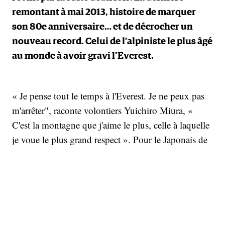
remontant à mai 2013, histoire de marquer
son 80e anniversaire… et de décrocher un
nouveau record. Celui de l’alpiniste le plus âgé
au monde à avoir gravi l’Everest.
« Je pense tout le temps à l'Everest. Je ne peux pas
m'arrêter", raconte volontiers Yuichiro Miura, «
C'est la montagne que j'aime le plus, celle à laquelle
je voue le plus grand respect ». Pour le Japonais de
92 ans, issue d'une illustre famille de skieurs, ces
déclarations ne sont pas de vains mots. Il doit à
l’Everest sa notoriété, suite à sa descente en ski, en
1970, mais aussi sa rédemption, après avoir
plusieurs fois frôlé la mort, suite à de graves