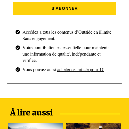
l’organisation est digne d’une des plus grandes
S'ABONNER
courses. Sans chichis, avec de supers ravitos. Il y
aussi beaucoup de monde pour t’accueillir,
beaucoup des bénévoles. Bref, on peut y aller les
Accédez à tous les contenus d’Outside en illimité.
yeux fermés. Mais il faut quand-même une bonne
Sans engagement.
préparation en amont ».
Votre contribution est essentielle pour maintenir
une information de qualité, indépendante et
vérifiée.
Vous pouvez aussi
acheter cet article pour 1€
2023 (MIUT / Paulo Abreu)
À lire aussi