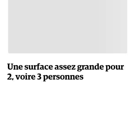
Une surface assez grande pour
2, voire 3 personnes
La surface et le volume sont assez confortables pour
dormir à deux, voire trois si vous êtes bien
organisés. On tient facilement à genoux et les 2
grandes poches latérales permettent de ranger une
partie de votre matériel. Vous pourrez aussi ajouter