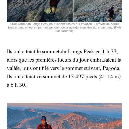
Kilian Jornet au Longs Peak pour lancer States of Elevation. Il prévoit de dormir
trois à quatre heures par nuit pendant cette aventure qui doit durer un mois. (Kyle
Richardson)
Ils ont atteint le sommet du Longs Peak en 1 h 37,
alors que les premières lueurs du jour embrasaient la
vallée, puis ont filé vers le sommet suivant, Pagoda.
Ils ont atteint ce sommet de 13 497 pieds (4 114 m)
à 6 h 30.