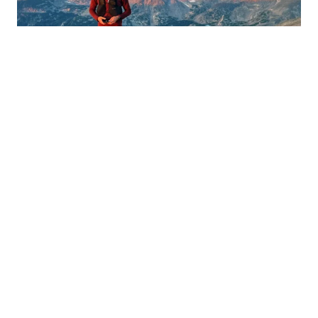
Kilian Jornet au sommet du Longs Peak. (Kyle Richardson)
Richardson a pris congé, laissant Jornet poursuivre
seul. C’est à ce moment que States of Elevation a
vraiment démarré : Richardson s’est arrêté, Jornet a
continué.