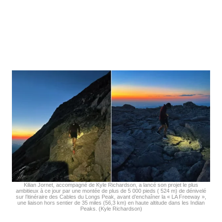
Kilian Jornet, accompagné de Kyle Richardson, a lancé son projet le plus
ambitieux à ce jour par une montée de plus de 5 000 pieds ( 524 m) de dénivelé
sur l’itinéraire des Cables du Longs Peak, avant d’enchaîner la « LA Freeway »,
une liaison hors sentier de 35 miles (56,3 km) en haute altitude dans les Indian
Peaks. (Kyle Richardson)