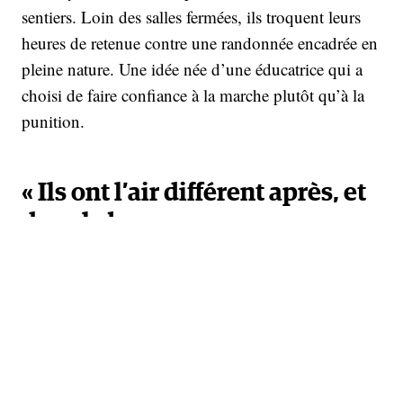
sentiers. Loin des salles fermées, ils troquent leurs
heures de retenue contre une randonnée encadrée en
pleine nature. Une idée née d’une éducatrice qui a
choisi de faire confiance à la marche plutôt qu’à la
punition.
« Ils ont l’air différent après, et
dans le bon sens »
Leslie Trundy, conseillère d’orientation au lycée
Morse, et randonneuse passionnée, a ainsi trouvé le
moyen de concilier son métier et sa passion, tout en
traitant la question des mauvais comportements dans
son établissement. Qu’un élève réponde
insolemment à un professeur, utilise son portable