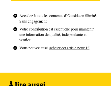
autres, l’observation et l’écoute… autant d’éléments
qui améliorent le tempérament des élèves. Depuis
2025, le lycée Morse a même formalisé ce dispositif
Accédez à tous les contenus d’Outside en illimité.
Sans engagement.
sous le nom de “detention hikes”(rando-colle) : les
Votre contribution est essentielle pour maintenir
élèves en retenue peuvent choisir entre marcher sur
une information de qualité, indépendante et
les sentiers ou rester enfermée une heure en étude.
vérifiée.
Vous pouvez aussi
acheter cet article pour 1€
À lire aussi