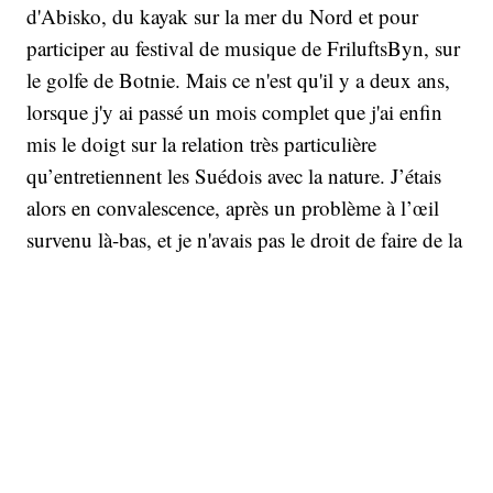
d'Abisko, du kayak sur la mer du Nord et pour
participer au festival de musique de FriluftsByn, sur
le golfe de Botnie. Mais ce n'est qu'il y a deux ans,
lorsque j'y ai passé un mois complet que j'ai enfin
mis le doigt sur la relation très particulière
qu’entretiennent les Suédois avec la nature. J’étais
alors en convalescence, après un problème à l’œil
survenu là-bas, et je n'avais pas le droit de faire de la
randonnée, de courir, de faire du vélo, de soulever
quoi que ce soit de plus de trois kilos ni de dormir
sur le côté gauche. C’était exaspérant. Mais je
pouvais marcher !
La nature, c'est dans leur sang