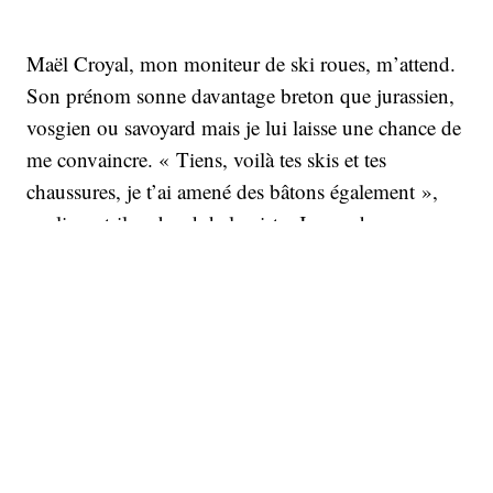
Maël Croyal, mon moniteur de ski roues, m’attend.
Son prénom sonne davantage breton que jurassien,
vosgien ou savoyard mais je lui laisse une chance de
me convaincre. « Tiens, voilà tes skis et tes
chaussures, je t’ai amené des bâtons également »,
explique-t-il au bord de la piste. Je me chausse, me
dresse debout avec mes roues aux pieds et réalise
que mes bâtons peuvent titiller mes narines tant ils
sont grands ! Il a dû me confondre avec une autre
initiation, je ne culmine pas à la taille de Michael
Jordan ! « C’est la bonne taille, c’est parfait, il faut
au moins que les bâtons t’arrivent au menton ou au
nez », dit-il, très convaincant. Pour le coup, notre
initiation débute sans bâtons comme au jardin des