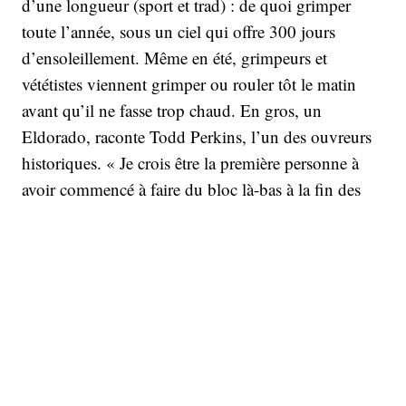
d’une longueur (sport et trad) : de quoi grimper
toute l’année, sous un ciel qui offre 300 jours
d’ensoleillement. Même en été, grimpeurs et
vététistes viennent grimper ou rouler tôt le matin
avant qu’il ne fasse trop chaud. En gros, un
Eldorado, raconte Todd Perkins, l’un des ouvreurs
historiques. « Je crois être la première personne à
avoir commencé à faire du bloc là-bas à la fin des
années 80 », dit-il. On lui doit des dizaines
d'ouvertures. Puis sont arrivés d’autres grimpeurs,
dont Isaac Caldiero, vainqueur d’American Ninja
Warrior, qui a encore fait monter le niveau.
« La plus grande particularité de Moe’s Valley, c’est
que c’est vraiment du bloc exceptionnel, de niveau