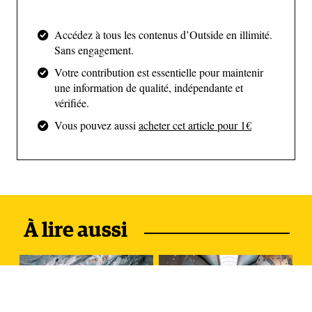
Accédez à tous les contenus d’Outside en illimité.
Sans engagement.
(Dane Brooks / Access Fund)
Votre contribution est essentielle pour maintenir
une information de qualité, indépendante et
Un lotissement de plusieurs
vérifiée.
centaines de maisons
Vous pouvez aussi
acheter cet article pour 1€
La parcelle où se trouve Moe’s Valley appartient à la
Utah Trust Lands Administration (SITLA),
organisme public chargé de maximiser les revenus
fonciers pour financer l’éducation en Utah. Sa ligne
À lire aussi
directrice : valoriser le foncier. Peu importe l’usage,
tant que ça rapporte ! Forcément, Moe’s est devenue
une opportunité pour les promoteurs qui planchent
sur un vaste lotissement baptisé Tonaquint.