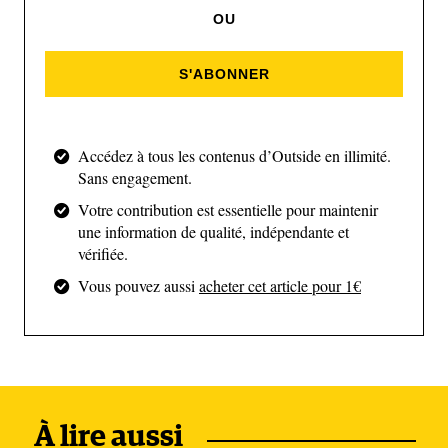
OU
Pourquoi être venue sur cette
S'ABONNER
course ?
Pas pour les paysages, pas pour le climat, c’est
Accédez à tous les contenus d’Outside en illimité.
certain ! Mais pour les gens sympas, pour
Sans engagement.
l'ambiance. […] La Sainté-Lyon, c'est une course
Votre contribution est essentielle pour maintenir
une information de qualité, indépendante et
qu'il faut vivre au moins une fois dans sa vie. J’en
vérifiée.
entends parler depuis si longtemps. Elle donne
Vous pouvez aussi
acheter cet article pour 1€
envie pour son ambiance, plus que pour le reste.
À lire aussi