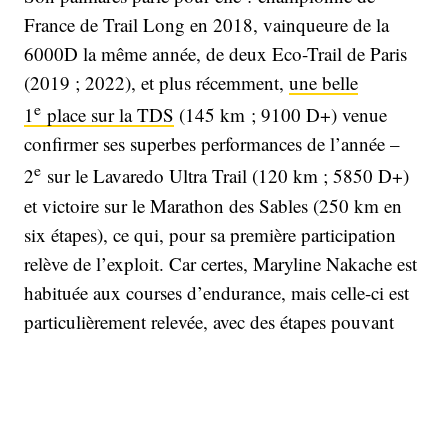
France de Trail Long en 2018, vainqueure de la
6000D la même année, de deux Eco-Trail de Paris
(2019 ; 2022), et plus récemment,
une belle
e
1
place sur la TDS
(145 km ; 9100 D+) venue
confirmer ses superbes performances de l’année –
e
2
sur le Lavaredo Ultra Trail (120 km ; 5850 D+)
et victoire sur le Marathon des Sables (250 km en
six étapes), ce qui, pour sa première participation
relève de l’exploit. Car certes, Maryline Nakache est
habituée aux courses d’endurance, mais celle-ci est
particulièrement relevée, avec des étapes pouvant
atteindre 90 kilomètres par jour, le tout en auto-
suffissance par des températures insoutenables
(jusqu’à 48° cette année). Des conditions difficiles
que semble apprécier la traileuse qui s’est lancée