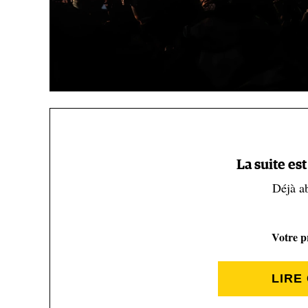
(Alexis Berg)
La suite es
Depuis combien de temps suis
Déjà a
Je ne suis allé qu’une seule fois, l’année dernière. 
Votre pr
vraiment de plan précis - je ne connaissais pas trop
cette course. C’est pour ça mon livre s’appelle "Une
SaintéLyon.
LIRE