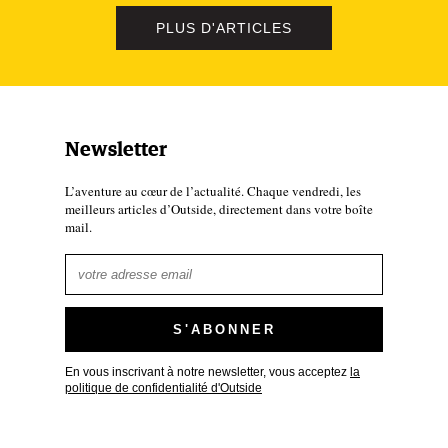
PLUS D'ARTICLES
Newsletter
pris pourquoi quasiment 15 000 personnes y courent chaque ann
L’aventure au cœur de l’actualité. Chaque vendredi, les
les pieds sur l’événement. Autant de gens, dans la nuit et dans 
meilleurs articles d’Outside, directement dans votre boîte
mail.
omme un lien entre eux - ils ne viennent pas chercher les mêmes
ps, dans un paysage de montagne. Et si on essaie de comparer
 Impossible de comparer la SaintéLyon à un trail en montagne,
t de monde sur un sentier, pas non plus très technique, en hive
 ça.
En vous inscrivant à notre newsletter, vous acceptez
la
politique de confidentialité d'Outside