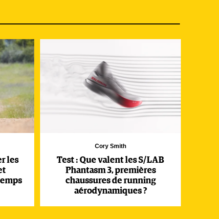
la
Cory Smith
r les
Test : Que valent les S/LAB
et
Phantasm 3, premières
gtemps
chaussures de running
aérodynamiques ?