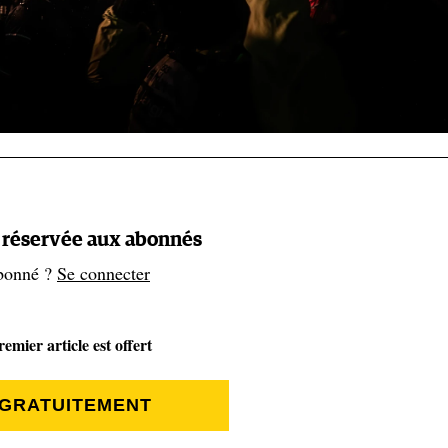
t réservée aux abonnés
-tu la SaintéLyon ?
bonné ?
Se connecter
Tout s’est décidé un peu à la minute. Sur place, je n’avais pas
emier article est offert
 l’événement non plus. Je n’ai donc pas une longue histoire av
 Nuit" - jusqu’à présent je n’ai vécu qu’une unique nuit sur la
 GRATUITEMENT