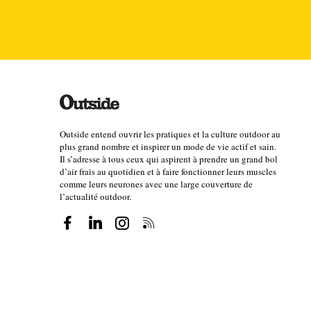
(Alexis Berg)
Mais finalement, je ne l'ai pas regretté - j’ai com
Outside entend ouvrir les pratiques et la culture outdoor au
ce qui est difficile à faire quand on n’a jamais mis 
plus grand nombre et inspirer un mode de vie actif et sain.
froid, c’est tout de même très particulier. Il y a c
Il s’adresse à tous ceux qui aspirent à prendre un grand bol
d’air frais au quotidien et à faire fonctionner leurs muscles
choses que dans une course en journée, au printem
comme leurs neurones avec une large couverture de
cette course avec une autre, ça ne mène nulle part.
l’actualité outdoor.
c’est totalement autre chose. Sans hiérarchie. Autan
c’est unique en son genre. Et c’est très bien comme