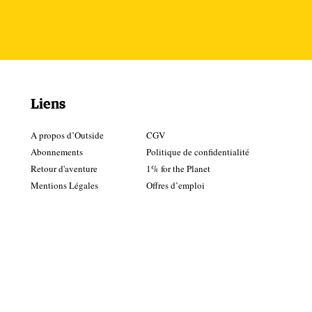
Liens
ée,
A propos d’Outside
CGV
le
Abonnements
Politique de confidentialité
Retour d'aventure
1% for the Planet
Mentions Légales
Offres d’emploi
r,