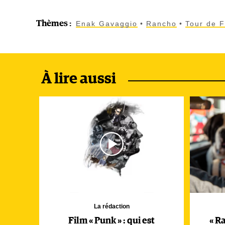
Thèmes
:
Enak Gavaggio
Rancho
Tour de 
À lire aussi
La rédaction
Film « Punk » : qui est
« R