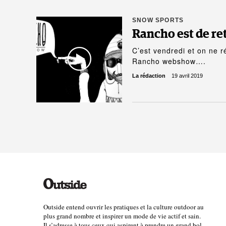
SNOW SPORTS
Rancho est de ret
C’est vendredi et on ne r
Rancho webshow….
La rédaction
19 avril 2019
Outside entend ouvrir les pratiques et la culture outdoor au
plus grand nombre et inspirer un mode de vie actif et sain.
Il s’adresse à tous ceux qui aspirent à prendre un grand bol