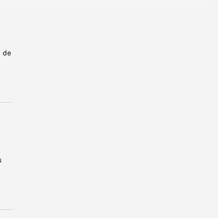
u de
s