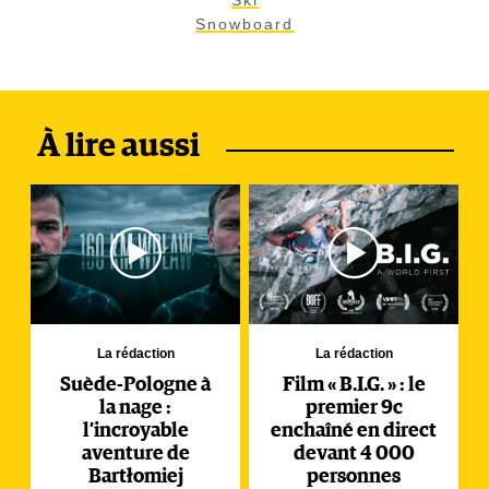
Ski
Snowboard
À lire aussi
La rédaction
La rédaction
Suède-Pologne à
Film « B.I.G. » : le
la nage :
premier 9c
l’incroyable
enchaîné en direct
aventure de
devant 4 000
Bartłomiej
personnes