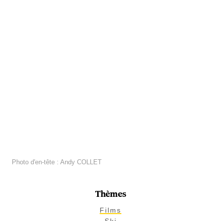
Photo d'en-tête : Andy COLLET
Thèmes
Films