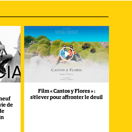
Film « Cantos y Flores » :
s’élever pour affronter le deuil
 neuf
vie de
de
in