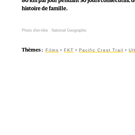
80 km par jour pendant 50 jours consécutifs, d
histoire de famille.
Photo d'en-tête : National Geographic
Thèmes
:
Films
FKT
Pacific Crest Trail
Ul