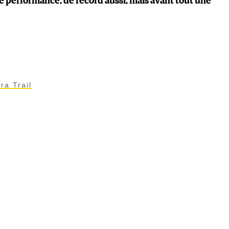
e performance, de record aussi, mais avant tout une
tra Trail