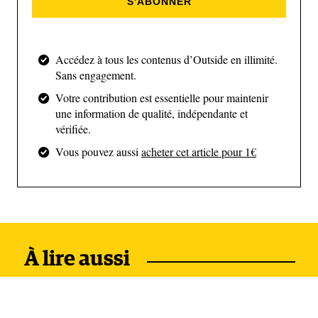
S'ABONNER
dans son intégralité entre Skopje et le lac Prespa.
Dans la continuité de ma trace à travers les Balkans,
je me lance sur sa partie centrale, longue de 200 km
Accédez à tous les contenus d’Outside en illimité.
pour 10 000 m de dénivelé.
Sans engagement.
Votre contribution est essentielle pour maintenir
une information de qualité, indépendante et
vérifiée.
Vous pouvez aussi
acheter cet article pour 1€
À lire aussi
Fidèle à mes habitudes, je pars léger, avec de quoi
bivouaquer et me nourrir pour trois jours. L’idée est
de longer les crêtes au maximum en évitant de trop