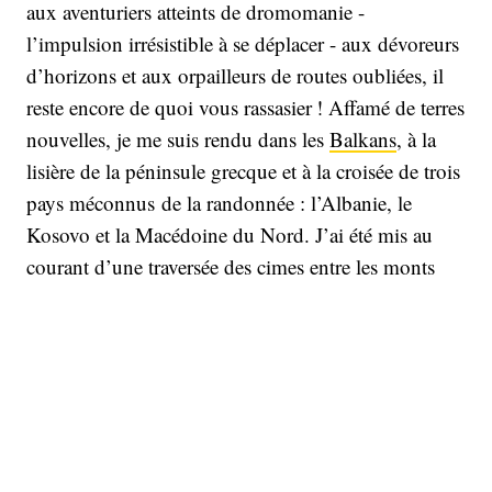
aux aventuriers atteints de dromomanie -
l’impulsion irrésistible à se déplacer - aux dévoreurs
d’horizons et aux orpailleurs de routes oubliées, il
reste encore de quoi vous rassasier ! Affamé de terres
nouvelles, je me suis rendu dans les
Balkans
, à la
lisière de la péninsule grecque et à la croisée de trois
pays méconnus de la randonnée : l’Albanie, le
Kosovo et la Macédoine du Nord. J’ai été mis au
courant d’une traversée des cimes entre les monts
Sharr et Korab : le
High Scardus Trail
, enfant de la
Via Dinarica, un itinéraire nouveau-né long de
400 km. Et j’en suis rentré repu.