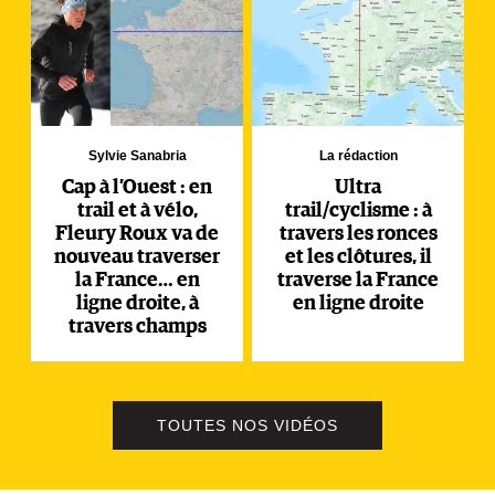
Sylvie Sanabria
La rédaction
Cap à l’Ouest : en
Ultra
trail et à vélo,
trail/cyclisme : à
Fleury Roux va de
travers les ronces
nouveau traverser
et les clôtures, il
la France… en
traverse la France
ligne droite, à
en ligne droite
travers champs
TOUTES NOS VIDÉOS