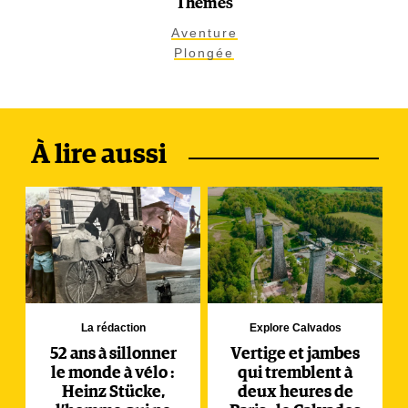
Thèmes
Aventure
Plongée
À lire aussi
La rédaction
Explore Calvados
52 ans à sillonner
Vertige et jambes
le monde à vélo :
qui tremblent à
Heinz Stücke,
deux heures de