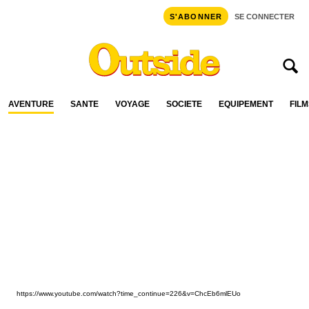
S'ABONNER
SE CONNECTER
AVENTURE
SANTÉ
VOYAGE
SOCIÉTÉ
ÉQUIPEMENT
FILM
https://www.youtube.com/watch?time_continue=226&v=ChcEb6mlEUo