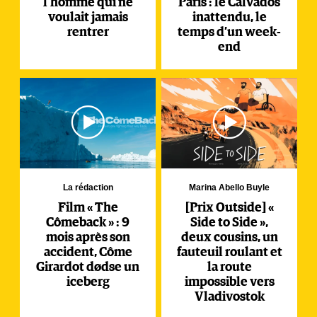
l’homme qui ne
Paris : le Calvados
voulait jamais
inattendu, le
rentrer
temps d’un week-
end
La rédaction
Marina Abello Buyle
Film « The
[Prix Outside] «
Cômeback » : 9
Side to Side »,
mois après son
deux cousins, un
accident, Côme
fauteuil roulant et
Girardot dødse un
la route
iceberg
impossible vers
Vladivostok