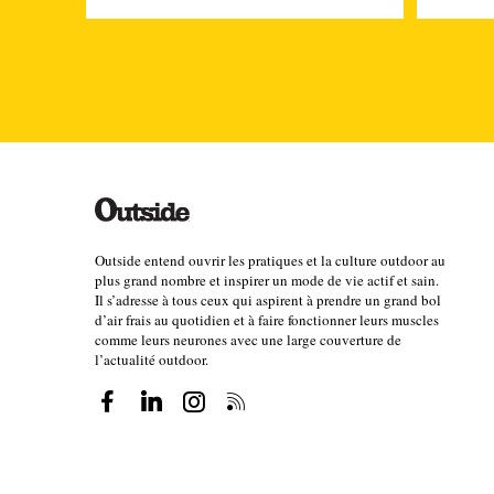
même calé notre évènement en juin pour ne pas êtr
Comment a été calculé l’objectif de 2000 
Cela a été évalué en corrélation avec les autres co
Mais en même temps, partir de zéro était 
Outside entend ouvrir les pratiques et la culture outdoor au
votre réflexion en amont avec l’UTMB ? Vo
plus grand nombre et inspirer un mode de vie actif et sain.
Il s’adresse à tous ceux qui aspirent à prendre un grand bol
Sur le nombre d'athlètes au départ, je pense que no
d’air frais au quotidien et à faire fonctionner leurs muscles
comme leurs neurones avec une large couverture de
l’UTMB. Mais ce qui a peut-être joué aussi, c’est l
l’actualité outdoor.
d'attirer des athlètes à travers le monde. Mais on 
plupart des autres courses du circuit, c’est plutôt 
nationalités différentes. Cela dit, même avec 2000 
est rendu compte assez vite, une fois qu’on a décou