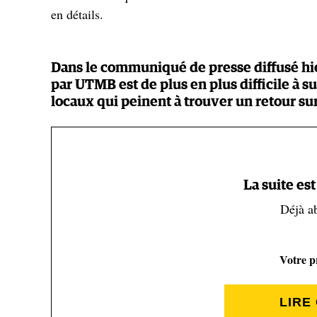
en détails.
Dans le communiqué de presse diffusé hie
par UTMB est de plus en plus difficile à s
locaux qui peinent à trouver un retour sur
qu’entendez-vous par là exactement ?
« En rejoignant les World Series, c’est un droit qu’
dire qu’on s’occupe de tout. Notamment d'aller trouv
La suite es
automobile, construction…), puisque les partenaire
eux et nous ne touchons rien de leur part. Mais mal
Déjà a
signé, que la visibilité qui était octroyée aux locau
développer ces revenus-là. D'autant que nous sommes
Votre pr
encore plus compliqué.
LIRE