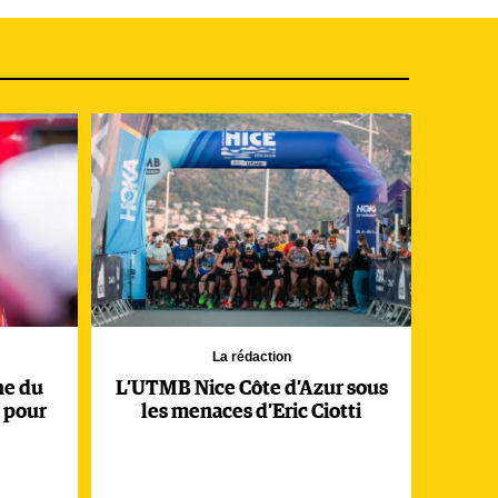
t
e
La rédaction
ne du
L’UTMB Nice Côte d’Azur sous
e
 pour
les menaces d’Eric Ciotti
n a
s