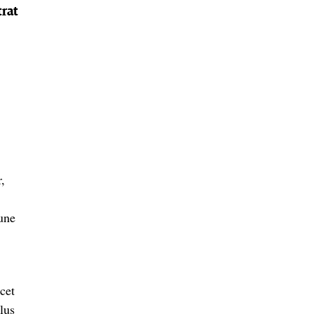
trat
,
une
cet
lus