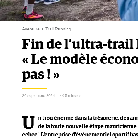
Aventure
Trail Running
Fin de l’ultra-tra
« Le modèle écon
pas ! »
26 septembre 2024
5 minutes
U
n trou énorme dans la trésorerie, des an
de la toute nouvelle étape mauricienne du
échec ! L’entreprise d’événementiel sportif ba