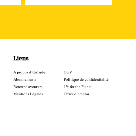
in.
Liens
s
A propos d’Outside
CGV
Abonnements
Politique de confidentialité
 de
Retour d'aventure
1% for the Planet
Mentions Légales
Offres d’emploi
en