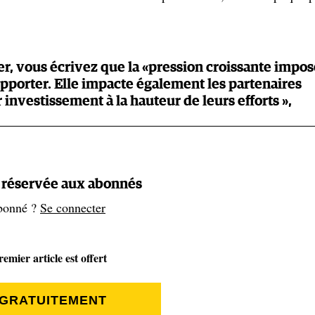
r, vous écrivez que la «pression croissante impo
upporter. Elle impacte également les partenaires
 investissement à la hauteur de leurs efforts »,
on s’est acheté. On est en charge de cet évènement, ce qui veu
er des partenaires locaux (office du tourisme, hôtellerie,
t réservée aux abonnés
s internationaux, dont Hoka, nous n’avons pas de contact avec
heureusement, nous avons appris, alors que le contrat était dé
bonné ?
Se connecter
x était beaucoup trop faible. Donc on a eu pas mal de difficulté
 dans un tout petit pays, et qu’en termes d'activation c’est
emier article est offert
 GRATUITEMENT