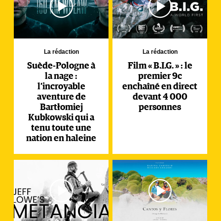
La rédaction
La rédaction
Suède-Pologne à
Film « B.I.G. » : le
la nage :
premier 9c
l’incroyable
enchaîné en direct
aventure de
devant 4 000
Bartłomiej
personnes
Kubkowski qui a
tenu toute une
nation en haleine