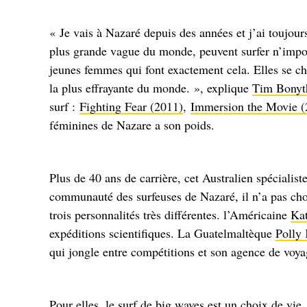
« Je vais à Nazaré depuis des années et j’ai toujour
plus grande vague du monde, peuvent surfer n’impor
jeunes femmes qui font exactement cela. Elles se cha
la plus effrayante du monde. », explique
Tim Bonyt
surf :
Fighting Fear (2011)
,
Immersion the Movie (
féminines de Nazare a son poids.
Plus de 40 ans de carrière, cet Australien spécialist
communauté des surfeuses de Nazaré, il n’a pas choi
trois personnalités très différentes. l’Américaine
Ka
expéditions scientifiques. La Guatelmaltèque
Polly 
qui jongle entre compétitions et son agence de voya
Pour elles, le surf de big waves est un choix de vie.