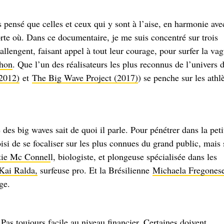
s pensé que celles et ceux qui y sont à l’aise, en harmonie ave
te où. Dans ce documentaire, je me suis concentré sur trois
llengent, faisant appel à tout leur courage, pour surfer la va
hon
. Que l’un des réalisateurs les plus reconnus de l’univers 
2012)
et
The Big Wave Project (2017)
) se penche sur les athl
e des big waves sait de quoi il parle. Pour pénétrer dans la peti
si de se focaliser sur les plus connues du grand public, mais 
tie Mc Connel
l, biologiste, et plongeuse spécialisée dans les
Kai Ralda,
surfeuse pro. Et la Brésilienne
Michaela Fregones
ge.
 Pas toujours facile au niveau financier. Certaines doivent