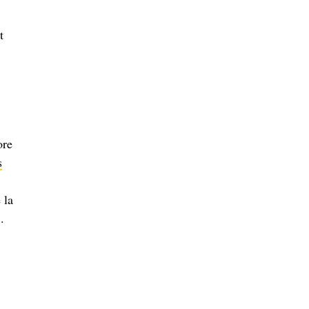
t
ore
s
 la
.