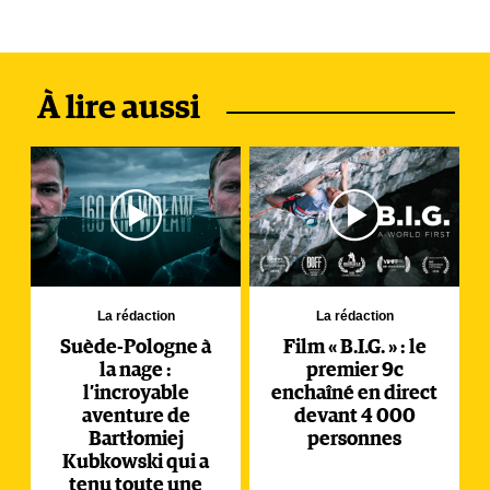
À lire aussi
La rédaction
La rédaction
Suède-Pologne à
Film « B.I.G. » : le
la nage :
premier 9c
l’incroyable
enchaîné en direct
aventure de
devant 4 000
Bartłomiej
personnes
Kubkowski qui a
tenu toute une