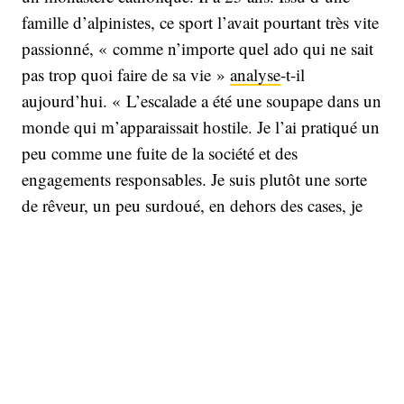
famille d’alpinistes, ce sport l’avait pourtant très vite
passionné, « comme n’importe quel ado qui ne sait
pas trop quoi faire de sa vie »
analyse
-t-il
aujourd’hui. « L’escalade a été une soupape dans un
monde qui m’apparaissait hostile. Je l’ai pratiqué un
peu comme une fuite de la société et des
engagements responsables. Je suis plutôt une sorte
de rêveur, un peu surdoué, en dehors des cases, je
n’ai jamais voulu gagner de l’argent avec. J’avais
uniquement des contrats matériels. Je ne voulais rien
de plus. Et surtout pas rentrer dans cette société ».
https://youtu.be/SlPlw4FG4dg?si=ZmQiWp_cdM8CXqKk
« Je me disais que si je ne