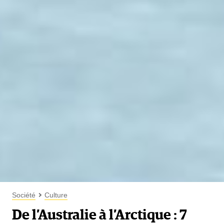
Société
Culture
De l’Australie à l’Arctique : 7