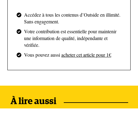
Accédez à tous les contenus d’Outside en illimité.
Sans engagement.
Votre contribution est essentielle pour maintenir
une information de qualité, indépendante et
vérifiée.
Vous pouvez aussi
acheter cet article pour 1€
L'idée ? Mener ce projet à deux,
un gage de sécurité
À lire aussi
Quatre ans plus tôt, en 2018, au sommet la Dent
d’Hérens (4174 m), dans les Alpes Valaisannes, "un
joli 4000 non loin du Cervin" nous raconte
Jordane, "la brume s’est dissipée, comme un lever