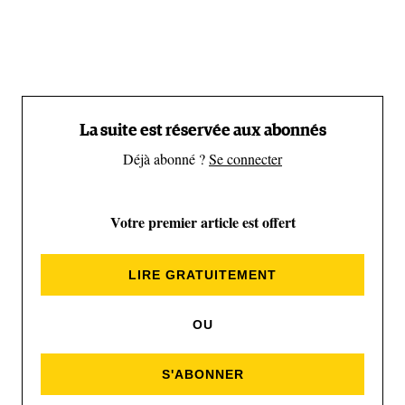
vie". "C’était très montagne, avec un risque
important de chute de pierres" précise son
compagnon de cordée. "Quand on bosse comme
guide, on fonctionne avec une acceptation du risque
plus ou moins forte - j’ai toujours une limite au-delà
La suite est réservée aux abonnés
de laquelle je ne vais pas", dit-il. Excepté lors de
Déjà abonné ?
Se connecter
cette dernière ascension.
Votre premier article est offert
LIRE GRATUITEMENT
OU
S'ABONNER