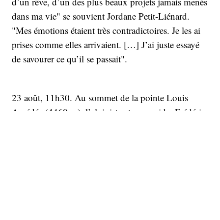
d’un rêve, d’un des plus beaux projets jamais menés
dans ma vie" se souvient Jordane Petit-Liénard.
"Mes émotions étaient très contradictoires. Je les ai
prises comme elles arrivaient. […] J’ai juste essayé
de savourer ce qu’il se passait".
23 août, 11h30. Au sommet de la pointe Louis
Amédée (4460 m), l’alpiniste et son guide, Frédéric
Bréhé, viennent de boucler la liste des 82 sommets
de plus de 4000 mètres des Alpes. Une aventure
commencée près de trois ans plus tôt. "Avec l’été
que l’on a eu, on a senti que c’était particulièrement
dangereux. Il ne fallait pas traîner, il n’y pas grand-
chose qui tenait" explique Jordane venue à bout de
l’une des courses les plus engagées de ce "projet de