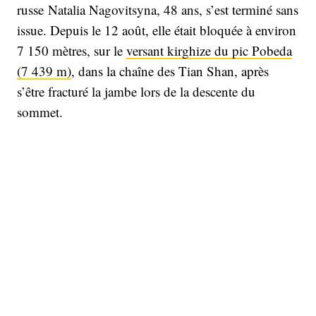
russe Natalia Nagovitsyna, 48 ans, s’est terminé sans
issue. Depuis le 12 août, elle était bloquée à environ
7 150 mètres, sur le
versant kirghize du pic Pobeda
(7 439 m)
, dans la chaîne des Tian Shan, après
s’être fracturé la jambe lors de la descente du
sommet.
Nagovitsyna n’en était pas à sa première tragédie en
haute altitude. En 2021, elle avait gravi le Khan
Tengri (7 010 m) avec son mari,
Sergey Nagovitsyn
.
Victime d’un AVC à 6 900 m, il était mort sous ses
yeux. Natalia avait refusé de l’abandonner, restant à
ses côtés malgré les appels répétés des sauveteurs.
Un an plus tard, elle était revenue sur la montagne
pour déposer une plaque commémorative.