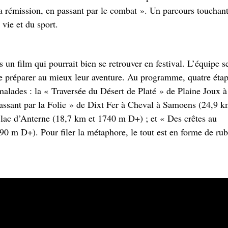
a rémission, en passant par le combat ». Un parcours touchant
 vie et du sport.
 un film qui pourrait bien se retrouver en festival. L’équipe s
e préparer au mieux leur aventure. Au programme, quatre éta
malades : la « Traversée du Désert de Platé » de Plaine Joux à
assant par la Folie » de Dixt Fer à Cheval à Samoens (24,9 k
ac d’Anterne (18,7 km et 1740 m D+) ; et « Des crêtes au
0 m D+). Pour filer la métaphore, le tout est en forme de rub