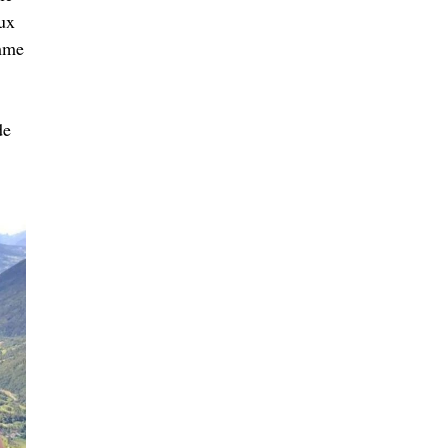
eux
omme
de