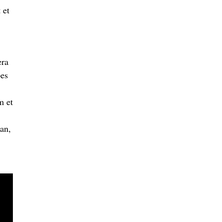
 et
era
pes
m et
an,