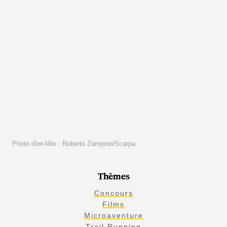
Photo d'en-tête : Roberto Zampino/Scarpa
Thèmes
Concours
Films
Microaventure
Trail Running