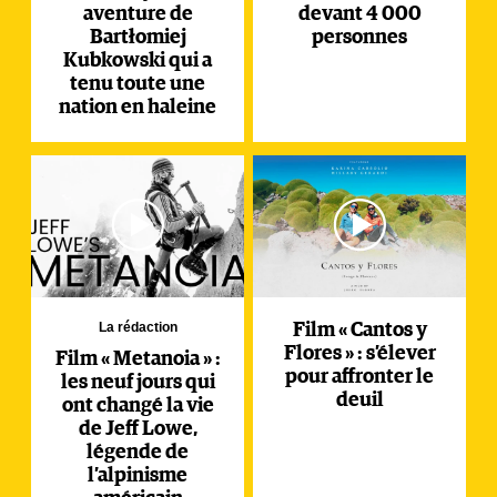
aventure de
devant 4 000
Bartłomiej
personnes
Kubkowski qui a
tenu toute une
nation en haleine
La rédaction
Film « Cantos y
Flores » : s’élever
Film « Metanoia » :
pour affronter le
les neuf jours qui
deuil
ont changé la vie
de Jeff Lowe,
légende de
l’alpinisme